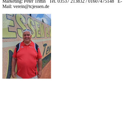
Marketing: Peter Trittin Tel. 03537 213832 / 01607475148 E-
Mail: verein@tcjessen.de