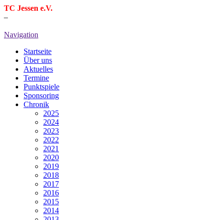
TC Jessen e.V.
–
Navigation
Startseite
Über uns
Aktuelles
Termine
Punktspiele
Sponsoring
Chronik
2025
2024
2023
2022
2021
2020
2019
2018
2017
2016
2015
2014
2013