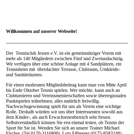
Willkommen auf unserer Webseite!
Der Tennisclub Jessen e.V. ist ein gemeinnütziger Verein mit
mehr als 140 Mitgliedern zwischen Fünf und Zweiundachtzig.
Wir verfügen über eine schöne Anlage mit 4 Sandplätzen, ein
Tennisheim mit überdachter Terrasse, Clubraum, Umkleide-
und Sanitärräumen.
Für einen moderaten Mitgliedsbeitrag kann man von Mitte April
bis Ende Oktober Tennis spielen. Wer möchte, kann auch an
Clubturnieren und Vereinsmeisterschaften sowie überregionalen
Punktspielen teilnehmen, alles natürlich freiwillig.
Nachwuchsgewinnung spielt für uns als Verein eine wichtige
Rolle. Deshalb würden wir uns über Interessenten sowohl aus
dem Kinder-, als auch Erwachsenenbereich sehr freuen.
Selbstverständlich können Sie erst einmal testen, ob Tennis der
Sport für Sie ist. Wenden Sie sich an unsere Trainer Michael
Fischer (Tel.0170-3116809), Lutz Eßberger (0175-8583248)