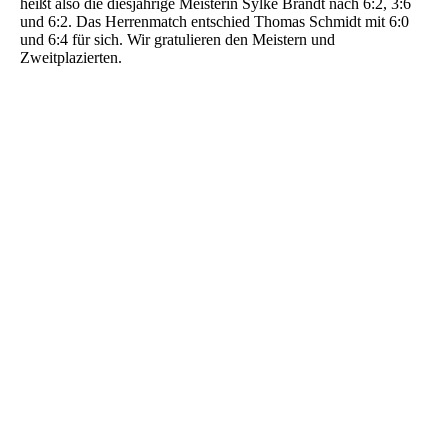
heißt also die diesjährige Meisterin Sylke Brandt nach 6:2, 3:6
und 6:2. Das Herrenmatch entschied Thomas Schmidt mit 6:0
und 6:4 für sich. Wir gratulieren den Meistern und
Zweitplazierten.
Bild01
Bild02
Bild03
Bild04
Bild05
Bild06
Bild07
Bild08
Bild09
Bild10