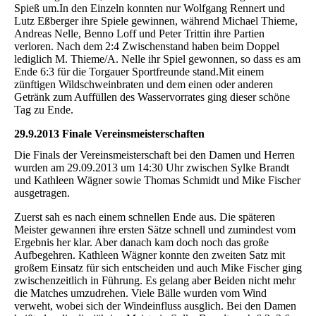
Spieß um.In den Einzeln konnten nur Wolfgang Rennert und
Lutz Eßberger ihre Spiele gewinnen, während Michael Thieme,
Andreas Nelle, Benno Loff und Peter Trittin ihre Partien
verloren. Nach dem 2:4 Zwischenstand haben beim Doppel
lediglich M. Thieme/A. Nelle ihr Spiel gewonnen, so dass es am
Ende 6:3 für die Torgauer Sportfreunde stand.Mit einem
zünftigen Wildschweinbraten und dem einen oder anderen
Getränk zum Auffüllen des Wasservorrates ging dieser schöne
Tag zu Ende.
29.9.2013 Finale Vereinsmeisterschaften
Die Finals der Vereinsmeisterschaft bei den Damen und Herren
wurden am 29.09.2013 um 14:30 Uhr zwischen Sylke Brandt
und Kathleen Wägner sowie Thomas Schmidt und Mike Fischer
ausgetragen.
Zuerst sah es nach einem schnellen Ende aus. Die späteren
Meister gewannen ihre ersten Sätze schnell und zumindest vom
Ergebnis her klar. Aber danach kam doch noch das große
Aufbegehren. Kathleen Wägner konnte den zweiten Satz mit
großem Einsatz für sich entscheiden und auch Mike Fischer ging
zwischenzeitlich in Führung. Es gelang aber Beiden nicht mehr
die Matches umzudrehen. Viele Bälle wurden vom Wind
verweht, wobei sich der Windeinfluss ausglich. Bei den Damen