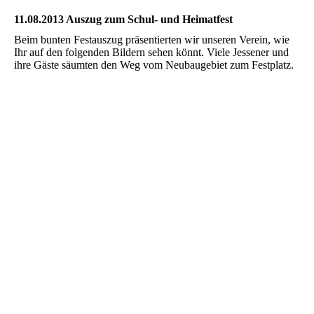
11.08.2013 Auszug zum Schul- und Heimatfest
Beim bunten Festauszug präsentierten wir unseren Verein, wie
Ihr auf den folgenden Bildern sehen könnt. Viele Jessener und
ihre Gäste säumten den Weg vom Neubaugebiet zum Festplatz.
HF318
HF319
HF321
HF324
HF336
HF337
HF339
HF343
HF346