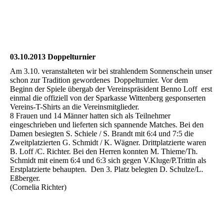
Bild11
Bild12
03.10.2013 Doppelturnier
Am 3.10. veranstalteten wir bei strahlendem Sonnenschein unser
schon zur Tradition gewordenes Doppelturnier. Vor dem
Beginn der Spiele übergab der Vereinspräsident Benno Loff erst
einmal die offiziell von der Sparkasse Wittenberg gesponserten
Vereins-T-Shirts an die Vereinsmitglieder.
8 Frauen und 14 Männer hatten sich als Teilnehmer
eingeschrieben und lieferten sich spannende Matches. Bei den
Damen besiegten S. Schiele / S. Brandt mit 6:4 und 7:5 die
Zweitplatzierten G. Schmidt / K. Wägner. Drittplatzierte waren
B. Loff /C. Richter. Bei den Herren konnten M. Thieme/Th.
Schmidt mit einem 6:4 und 6:3 sich gegen V.Kluge/P.Trittin als
Erstplatzierte behaupten. Den 3. Platz belegten D. Schulze/L.
Eßberger.
(Cornelia Richter)
Doppel001