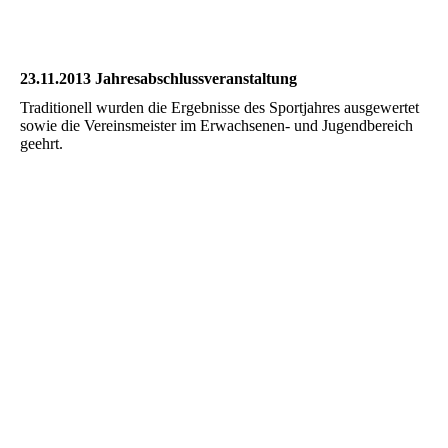
Doppel014
Doppel015
23.11.2013 Jahresabschlussveranstaltung
Traditionell wurden die Ergebnisse des Sportjahres ausgewertet
sowie die Vereinsmeister im Erwachsenen- und Jugendbereich
geehrt.
Abschluss1
Abschluss2
Abschluss3
Abschluss4
Abschluss5
Abschluss6
Abschluss7
Abschluss8